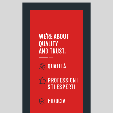
WE'RE ABOUT
QUALITY
AND TRUST.
QUALITÀ
PROFESSIONI
STI ESPERTI
FIDUCIA