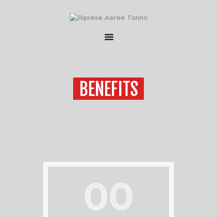
HOME
CHI SONO
BENEFITS
SERVIZI
FLOTTA
CONTATTI
00